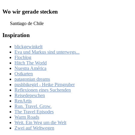
Wo wir gerade stecken
Santiago de Chile
Inspiration
blickgewinkelt
Eva und Markus sind unterwegs...
Flocblog
Hitch The World
Nuestra América
Ostkarten
patagonian dreams
pushbikegirl - Heike Pirngruber
Reflexionen eines Suchenden
Reisedepeschen
RenArtis
Run. Travel. Grow.
The Travel Episodes
Warm Roads
Weit. Ein Weg um die Welt
Zwei auf Weltwegen