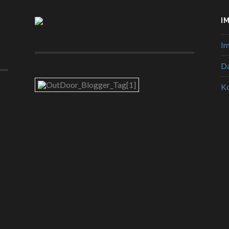
I
I
Da
K