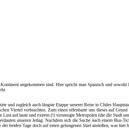
­gen Kon­ti­nent ange­kom­men sind. Hier spricht man Spa­nisch und sowohl 
eht.
e und zugleich auch längs­te Etap­pe unse­rer Rei­se in Chi­les Haupt­stadt
schen Vier­tel ver­brach­ten. Zum einen offen­bar­te uns die­ses auf Grund s
­re Lust auf lau­te und extrem (!) versmog­te Metro­po­len (die die Stadt 
 ver­dau­ten unse­ren Jet­lag. Nach­dem sich die Suche nach einem Bus-Tick
der bei­den Tage doch auf einen gelun­ge­nen Start ansto­ßen, was hier bed