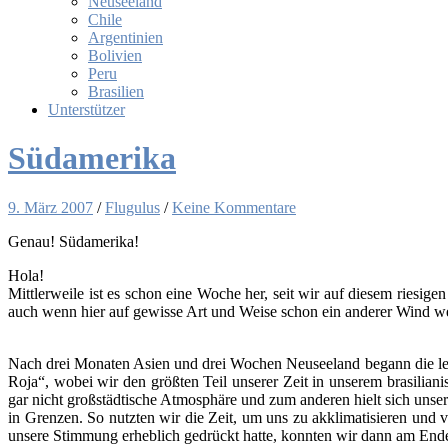
Neuseeland
Chile
Argentinien
Bolivien
Peru
Brasilien
Unterstützer
Südamerika
9. März 2007
/
Flugulus
/
Keine Kommentare
Genau! Süd­ame­ri­ka!
Hola!
Mitt­ler­wei­le ist es schon eine Woche her, seit wir auf die­sem rie­si
auch wenn hier auf gewis­se Art und Wei­se schon ein ande­rer Wind w
Nach drei Mona­ten Asi­en und drei Wochen Neu­see­land begann die letz­t
Roja“, wobei wir den größ­ten Teil unse­rer Zeit in unse­rem bra­si­lia­ni­
gar nicht groß­städ­ti­sche Atmo­sphä­re und zum ande­ren hielt sich unse
in Gren­zen. So nutz­ten wir die Zeit, um uns zu akkli­ma­ti­sie­ren und
unse­re Stim­mung erheb­lich gedrückt hat­te, konn­ten wir dann am Ende 