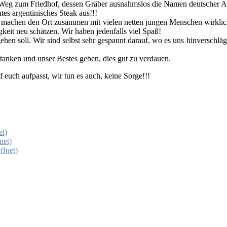
eg zum Fried­hof, des­sen Grä­ber aus­nahms­los die Namen deut­scher Aus­w
tes argen­ti­ni­sches Steak aus!!!
hen machen den Ort zusam­men mit vie­len net­ten jun­gen Men­schen wirk­
g­keit neu schät­zen. Wir haben jeden­falls viel Spaß!
­ge­hen soll. Wir sind selbst sehr gespannt dar­auf, wo es uns hin­ver­sc
­tan­ken und unser Bes­tes geben, dies gut zu ver­dau­en.
 euch auf­passt, wir tun es auch, kei­ne Sor­ge!!!
et)
net)
f­net)