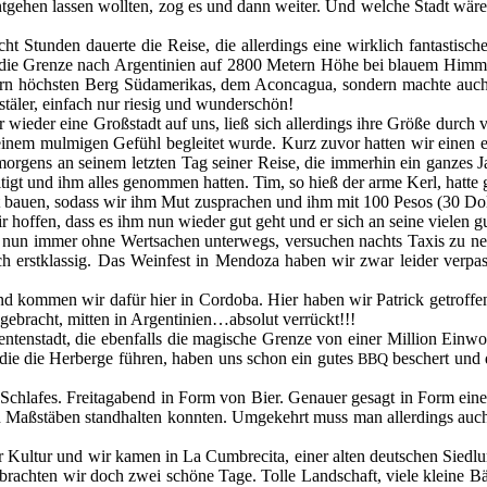
t­ge­hen las­sen woll­ten, zog es und dann wei­ter. Und wel­che Stadt wäre
Stun­den dau­er­te die Rei­se, die aller­dings eine wirk­lich fan­tas­ti­s
die Gren­ze nach Argen­ti­ni­en auf 2800 Metern Höhe bei blau­em Him­mel
n höchs­ten Berg Süd­ame­ri­kas, dem Acon­ca­gua, son­dern mach­te auch de
s­tä­ler, ein­fach nur rie­sig und wun­der­schön!
 wie­der eine Groß­stadt auf uns, ließ sich aller­dings ihre Grö­ße durch v
inem mul­mi­gen Gefühl beglei­tet wur­de. Kurz zuvor hat­ten wir einen erw
­gens an sei­nem letz­ten Tag sei­ner Rei­se, die immer­hin ein gan­zes Ja
­tigt und ihm alles genom­men hat­ten. Tim, so hieß der arme Kerl, hat­te ge
icht bau­en, sodass wir ihm Mut zuspra­chen und ihm mit 100 Pesos (30 Dol
Wir hof­fen, dass es ihm nun wie­der gut geht und er sich an sei­ne vie­len 
 nun immer ohne Wert­sa­chen unter­wegs, ver­su­chen nachts Taxis zu neh
ch erst­klas­sig. Das Wein­fest in Men­do­za haben wir zwar lei­der ver­p
und kom­men wir dafür hier in Cor­do­ba. Hier haben wir Patrick getrof­f
ebracht, mit­ten in Argentinien…absolut ver­rückt!!!
en­stadt, die eben­falls die magi­sche Gren­ze von einer Mil­li­on Ein­woh
, die die Her­ber­ge füh­ren, haben uns schon ein gutes
beschert und di
BBQ
chla­fes. Frei­tag­abend in Form von Bier. Genau­er gesagt in Form einer B
hen Maß­stä­ben stand­hal­ten konn­ten. Umge­kehrt muss man aller­dings a
er Kul­tur und wir kamen in La Cum­bre­ci­ta, einer alten deut­schen Sied­
r­brach­ten wir doch zwei schö­ne Tage. Tol­le Land­schaft, vie­le klei­ne 