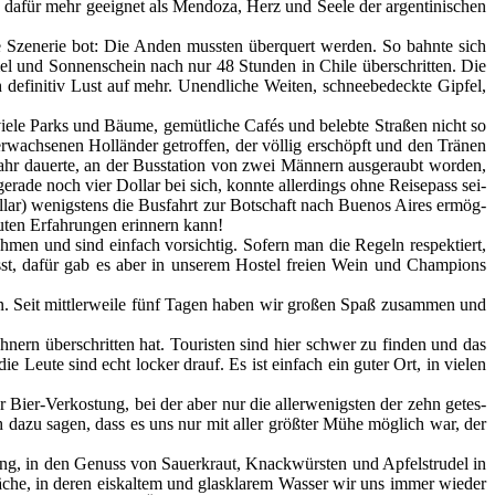
 dafür mehr geeig­net als Men­do­za, Herz und See­le der argen­ti­ni­schen
che Sze­ne­rie bot: Die Anden muss­ten über­quert wer­den. So bahn­te sich
 und Son­nen­schein nach nur 48 Stun­den in Chi­le über­schrit­ten. Die
fi­ni­tiv Lust auf mehr. Unend­li­che Wei­ten, schnee­be­deck­te Gip­fel,
ie­le Parks und Bäu­me, gemüt­li­che Cafés und beleb­te Stra­ßen nicht so
ach­se­nen Hol­län­der getrof­fen, der völ­lig erschöpft und den Trä­nen
hr dau­er­te, an der Bus­sta­ti­on von zwei Män­nern aus­ge­raubt wor­den,
ra­de noch vier Dol­lar bei sich, konn­te aller­dings ohne Rei­se­pass sei­
­lar) wenigs­tens die Bus­fahrt zur Bot­schaft nach Bue­nos Aires ermög­
guten Erfah­run­gen erin­nern kann!
­men und sind ein­fach vor­sich­tig. Sofern man die Regeln respek­tiert,
asst, dafür gab es aber in unse­rem Hos­tel frei­en Wein und Cham­pi­ons
en. Seit mitt­ler­wei­le fünf Tagen haben wir gro­ßen Spaß zusam­men und
­nern über­schrit­ten hat. Tou­ris­ten sind hier schwer zu fin­den und das
e Leu­te sind echt locker drauf. Es ist ein­fach ein guter Ort, in vie­len
ier-Ver­kos­tung, bei der aber nur die aller­we­nigs­ten der zehn getes­
uch dazu sagen, dass es uns nur mit aller größ­ter Mühe mög­lich war, der
lung, in den Genuss von Sauer­kraut, Knack­würs­ten und Apfel­stru­del in
Bäche, in deren eis­kal­tem und glas­kla­rem Was­ser wir uns immer wie­der