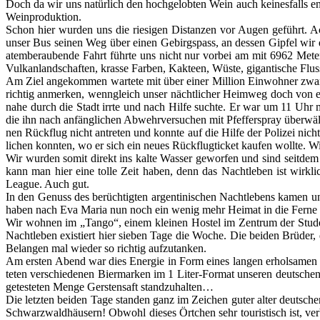
Doch da wir uns natür­lich den hoch­ge­lob­ten Wein auch kei­nes­falls en
Wein­pro­duk­ti­on.
Schon hier wur­den uns die rie­si­gen Distan­zen vor Augen geführt. Acht 
unser Bus sei­nen Weg über einen Gebirgs­pass, an des­sen Gip­fel wir 
atem­be­rau­ben­de Fahrt führ­te uns nicht nur vor­bei am mit 6962 Meter
Vul­kan­land­schaf­ten, kras­se Far­ben, Kak­te­en, Wüs­te, gigan­ti­sche Flus
Am Ziel ange­kom­men war­te­te mit über einer Mil­li­on Ein­woh­ner zwar
rich­tig anmer­ken, wenn­gleich unser nächt­li­cher Heim­weg doch von e
nahe durch die Stadt irr­te und nach Hil­fe such­te. Er war um 11 Uhr mor
die ihn nach anfäng­li­chen Abwehr­ver­su­chen mit Pfef­fer­spray über­wäl
nen Rück­flug nicht antre­ten und konn­te auf die Hil­fe der Poli­zei n
li­chen konn­ten, wo er sich ein neu­es Rück­flug­ti­cket kau­fen woll­te. 
Wir wur­den somit direkt ins kal­te Was­ser gewor­fen und sind seit­dem
kann man hier eine tol­le Zeit haben, denn das Nacht­le­ben ist wirk­li
League. Auch gut.
In den Genuss des berüch­tig­ten argen­ti­ni­schen Nacht­le­bens kamen 
haben nach Eva Maria nun noch ein wenig mehr Hei­mat in die Fer­ne g
Wir woh­nen im „Tan­go“, einem klei­nen Hos­tel im Zen­trum der Stu­den­t
Nacht­le­ben exis­tiert hier sie­ben Tage die Woche. Die bei­den Brü­der
Belan­gen mal wie­der so rich­tig auf­zu­tan­ken.
Am ers­ten Abend war dies Ener­gie in Form eines lan­gen erhol­sa­men S
te­ten ver­schie­de­nen Bier­mar­ken im 1 Liter-For­mat unse­ren deut­sc
getes­te­ten Men­ge Gers­ten­saft stand­zu­hal­ten…
Die letz­ten bei­den Tage stan­den ganz im Zei­chen guter alter deut­sch
Schwarz­wald­häu­sern! Obwohl die­ses Ört­chen sehr tou­ris­tisch ist, ve