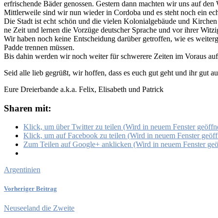
erfri­schen­de Bäder genos­sen. Ges­tern dann mach­ten wir uns auf den W
Mitt­ler­wei­le sind wir nun wie­der in Cor­do­ba und es steht noch ein ech­
Die Stadt ist echt schön und die vie­len Kolo­ni­al­ge­bäu­de und Kir­c
ne Zeit und ler­nen die Vor­zü­ge deut­scher Spra­che und vor ihrer Wit­zi
Wir haben noch kei­ne Ent­schei­dung dar­über getrof­fen, wie es wei­ter
Pad­de tren­nen müs­sen.
Bis dahin wer­den wir noch wei­ter für schwe­re­re Zei­ten im Vor­aus auf
Seid alle lieb gegrüßt, wir hof­fen, dass es euch gut geht und ihr gut auf
Eure Drei­er­ban­de a.k.a. Felix, Eli­sa­beth und Patrick
Sharen mit:
Klick, um über Twit­ter zu tei­len (Wird in neu­em Fens­ter geöff­n
Klick, um auf Face­book zu tei­len (Wird in neu­em Fens­ter geöff­
Zum Tei­len auf Goog­le+ ankli­cken (Wird in neu­em Fens­ter geöf
Argentinien
Vorheriger Beitrag
Neuseeland die Zweite