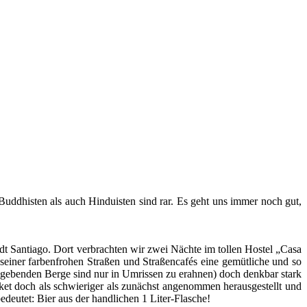
Bud­dhis­ten als auch Hin­du­is­ten sind rar. Es geht uns immer noch gut,
 San­tia­go. Dort ver­brach­ten wir zwei Näch­te im tol­len Hos­tel „Casa
ei­ner far­ben­fro­hen Stra­ßen und Stra­ßen­ca­fés eine gemüt­li­che und so
umge­ben­den Ber­ge sind nur in Umris­sen zu erah­nen) doch denk­bar stark
et doch als schwie­ri­ger als zunächst ange­nom­men her­aus­ge­stellt und
eu­tet: Bier aus der hand­li­chen 1 Liter-Fla­sche!