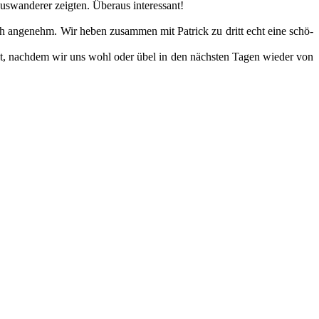
an­de­rer zeig­ten. Über­aus inter­es­sant!
lich ange­nehm. Wir heben zusam­men mit Patrick zu dritt echt eine schö­
hlägt, nach­dem wir uns wohl oder übel in den nächs­ten Tagen wie­der von