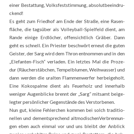
einer Bestat­tung, Volks­fest­stim­mung, abso­lut­be­ein­dru­
ckend!
Es geht zum Fried­hof am Ende der Stra­ße, eine Rasen­
flä­che, die tags­über als Vol­ley­ball-Spiel­feld dient, am
Ran­de eini­ge Erd­lö­cher, offen­sicht­lich Grä­ber. Dann
geht es schnell. Ein Pries­ter beschwört erneut die guten
Geis­ter, der Sarg wird dem Thron ent­nom­men und in den
„Ele­fan­ten-Fisch“ ver­la­den. Ein letz­tes Mal die Pro­ze­
dur (Räu­cher­stäb­chen, Tem­pel­blu­men, Weih­was­ser) und
dann wer­den die uralten Flam­men­wer­fer her­bei­ge­holt.
Eine Kokos­pal­me dient als Feu­er­holz und inner­halb
weni­ger Augen­bli­cke brennt der „Sarg“ mit­samt bei­ge­
leg­ter per­sön­li­cher Gegen­stän­de des Ver­stor­be­nen.
Nun gut, klei­ne Feh­ler­chen kom­men bei solch tra­di­tio­
nel­len und dem­entspre­chend alt­mo­di­schen­Ver­bren­nun­
gen eben auch ein­mal vor und uns bleibt der Anblick