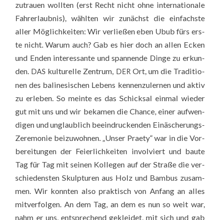
zutrau­en woll­ten (erst Recht nicht ohne inter­na­tio­na­le
Fahr­erlaub­nis), wähl­ten wir zunächst die ein­fachs­te
aller Mög­lich­kei­ten: Wir ver­lie­ßen eben Ubub fürs ers­
te nicht. War­um auch? Gab es hier doch an allen Ecken
und Enden inter­es­san­te und span­nen­de Din­ge zu erkun­
den.
kul­tu­rel­le Zen­trum,
Ort, um die Tra­di­tio­
DAS
DER
nen des bali­ne­si­schen Lebens ken­nen­zu­ler­nen und aktiv
zu erle­ben. So mein­te es das Schick­sal ein­mal wie­der
gut mit uns und wir beka­men die Chan­ce, einer auf­wen­
di­gen und unglaub­lich beein­dru­cken­den Ein­äsche­rungs-
Zere­mo­nie bei­zu­woh­nen. „Unser Pra­e­ty“ war in die Vor­
be­rei­tun­gen der Fei­er­lich­kei­ten invol­viert und bau­te
Tag für Tag mit sei­nen Kol­le­gen auf der Stra­ße die ver­
schie­dens­ten Skulp­tu­ren aus Holz und Bam­bus zusam­
men. Wir konn­ten also prak­tisch von Anfang an alles
mit­ver­fol­gen. An dem Tag, an dem es nun so weit war,
nahm er uns, ent­spre­chend geklei­det, mit sich und gab