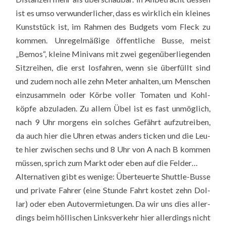
ist es umso ver­wun­der­li­cher, dass es wirk­lich ein klei­nes
Kunst­stück ist, im Rah­men des Bud­gets vom Fleck zu
kom­men. Unre­gel­mä­ßi­ge öffent­li­che Bus­se, meist
„Bemos“, klei­ne Mini­vans mit zwei gegen­über­lie­gen­den
Sitz­rei­hen, die erst los­fah­ren, wenn sie über­füllt sind
und zudem noch alle zehn Meter anhal­ten, um Men­schen
ein­zu­sam­meln oder Kör­be vol­ler Toma­ten und Kohl­
köp­fe abzu­la­den. Zu allem Übel ist es fast unmög­lich,
nach 9 Uhr mor­gens ein sol­ches Gefährt auf­zu­trei­ben,
da auch hier die Uhren etwas anders ticken und die Leu­
te hier zwi­schen sechs und 8 Uhr von A nach B kom­men
müs­sen, sprich zum Markt oder eben auf die Fel­der…
Alter­na­ti­ven gibt es weni­ge: Über­teu­er­te Shut­tle-Bus­se
und pri­va­te Fah­rer (eine Stun­de Fahrt kos­tet zehn Dol­
lar) oder eben Auto­ver­mie­tun­gen. Da wir uns dies aller­
dings beim höl­li­schen Links­ver­kehr hier aller­dings nicht