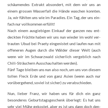
schäu­men­des Extrakt abson­dert, mit dem wir uns an
einem gros­sen Was­ser­fall die Hän­de waschen konn­ten.
Ja, wir fühl­ten uns wie im Para­dies. Ein Tag, der uns ein­
fach nur voll­kom­men erfüllt!
Nach einem aus­gie­bi­gen Ein­kauf der gan­zen neu ent­
deck­ten Früch­te haben wir uns nun wie­der im wohl ver­
trau­ten Ubud bei Pra­e­ty ein­ge­nis­tet und lau­fen nun mit
offe­ne­ren Augen durch die Wäl­der die­ser Welt (auch
wenn wir im Schwarz­wald sicher­lich ver­geb­lich nach
Chi­li-Sträu­chern Aus­schau hal­ten wer­den).
Fünf Tage blei­ben uns nun also noch, um uns von die­sem
tol­len Fleck Erde und von ganz Asi­en (wenn auch nur
vor­über­ge­hend, soviel ist sicher) zu ver­ab­schie­den.
Nun, lie­ber Franz, wir haben uns für dich ein ganz
beson­de­res Geburts­tags­ge­schenk über­legt: Es hat uns
sehr viel Mühe gekos­tet, aber es ist uns dann doch den­