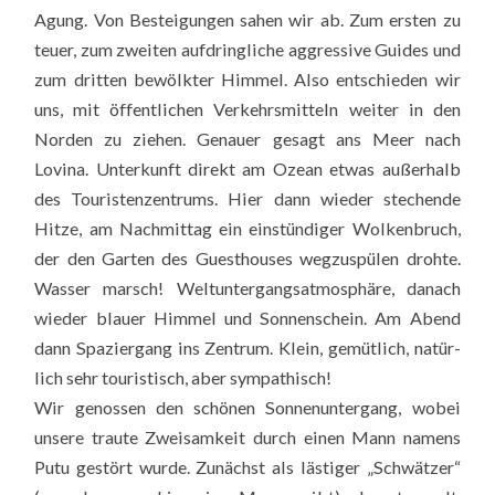
Agung. Von Bestei­gun­gen sahen wir ab. Zum ers­ten zu
teu­er, zum zwei­ten auf­dring­li­che aggres­si­ve Gui­des und
zum drit­ten bewölk­ter Him­mel. Also ent­schie­den wir
uns, mit öffent­li­chen Ver­kehrs­mit­teln wei­ter in den
Nor­den zu zie­hen. Genau­er gesagt ans Meer nach
Lovina. Unter­kunft direkt am Oze­an etwas außer­halb
des Tou­ris­ten­zen­trums. Hier dann wie­der ste­chen­de
Hit­ze, am Nach­mit­tag ein ein­stün­di­ger Wol­ken­bruch,
der den Gar­ten des Guest­hou­ses weg­zu­spü­len droh­te.
Was­ser marsch! Welt­un­ter­gang­s­at­mo­sphä­re, danach
wie­der blau­er Him­mel und Son­nen­schein. Am Abend
dann Spa­zier­gang ins Zen­trum. Klein, gemüt­lich, natür­
lich sehr tou­ris­tisch, aber sym­pa­thisch!
Wir genos­sen den schö­nen Son­nen­un­ter­gang, wobei
unse­re trau­te Zwei­sam­keit durch einen Mann namens
Putu gestört wur­de. Zunächst als läs­ti­ger „Schwät­zer“