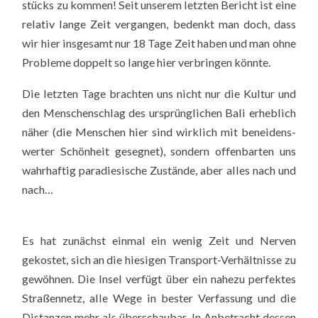
stücks zu kom­men! Seit unse­rem letz­ten Bericht ist eine
rela­tiv lan­ge Zeit ver­gan­gen, bedenkt man doch, dass
wir hier ins­ge­samt nur 18 Tage Zeit haben und man ohne
Pro­ble­me dop­pelt so lan­ge hier ver­brin­gen könn­te.
Die letz­ten Tage brach­ten uns nicht nur die Kul­tur und
den Men­schen­schlag des ursprüng­li­chen Bali erheb­lich
näher (die Men­schen hier sind wirk­lich mit benei­dens­
wer­ter Schön­heit geseg­net), son­dern offen­bar­ten uns
wahr­haf­tig para­die­si­sche Zustän­de, aber alles nach und
nach…
Es hat zunächst ein­mal ein wenig Zeit und Ner­ven
gekos­tet, sich an die hie­si­gen Trans­port-Ver­hält­nis­se zu
gewöh­nen. Die Insel ver­fügt über ein nahe­zu per­fek­tes
Stra­ßen­netz, alle Wege in bes­ter Ver­fas­sung und die
Distan­zen mehr als über­schau­bar. In Anbe­tracht des­sen