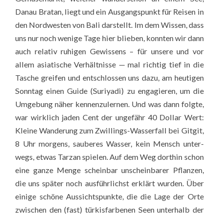
Danau Brat­an, liegt und ein Aus­gangs­punkt für Rei­sen in
den Nord­wes­ten von Bali dar­stellt. Im dem Wis­sen, dass
uns nur noch weni­ge Tage hier blie­ben, konn­ten wir dann
auch rela­tiv ruhi­gen Gewis­sens – für unse­re und vor
allem asia­ti­sche Ver­hält­nis­se — mal rich­tig tief in die
Tasche grei­fen und ent­schlos­sen uns dazu, am heu­ti­gen
Sonn­tag einen Gui­de (Suriya­di) zu enga­gie­ren, um die
Umge­bung näher ken­nen­zu­ler­nen. Und was dann folg­te,
war wirk­lich jaden Cent der unge­fähr 40 Dol­lar Wert:
Klei­ne Wan­de­rung zum Zwil­lings-Was­ser­fall bei Git­git,
8 Uhr mor­gens, sau­be­res Was­ser, kein Mensch unter­
wegs, etwas Tar­zan spie­len. Auf dem Weg dort­hin schon
eine gan­ze Men­ge schein­bar unschein­ba­rer Pflan­zen,
die uns spä­ter noch aus­führ­lichst erklärt wur­den. Über
eini­ge schö­ne Aus­sichts­punk­te, die die Lage der Orte
zwi­schen den (fast) tür­kis­far­be­nen Seen unter­halb der