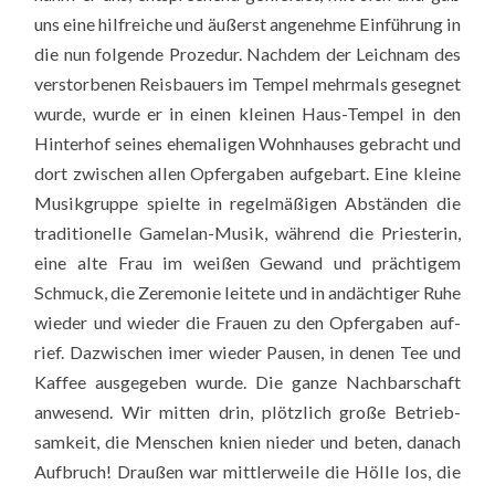
uns eine hilf­rei­che und äußerst ange­neh­me Ein­füh­rung in
die nun fol­gen­de Pro­ze­dur. Nach­dem der Leich­nam des
ver­stor­be­nen Reis­bau­ers im Tem­pel mehr­mals geseg­net
wur­de, wur­de er in einen klei­nen Haus-Tem­pel in den
Hin­ter­hof sei­nes ehe­ma­li­gen Wohn­hau­ses gebracht und
dort zwi­schen allen Opfer­ga­ben auf­ge­bart. Eine klei­ne
Musik­grup­pe spiel­te in regel­mä­ßi­gen Abstän­den die
tra­di­tio­nel­le Game­lan-Musik, wäh­rend die Pries­te­rin,
eine alte Frau im wei­ßen Gewand und präch­ti­gem
Schmuck, die Zere­mo­nie lei­te­te und in andäch­ti­ger Ruhe
wie­der und wie­der die Frau­en zu den Opfer­ga­ben auf­
rief. Dazwi­schen imer wie­der Pau­sen, in denen Tee und
Kaf­fee aus­ge­ge­ben wur­de. Die gan­ze Nach­bar­schaft
anwe­send. Wir mit­ten drin, plötz­lich gro­ße Betrieb­
sam­keit, die Men­schen kni­en nie­der und beten, danach
Auf­bruch! Drau­ßen war mitt­ler­wei­le die Höl­le los, die