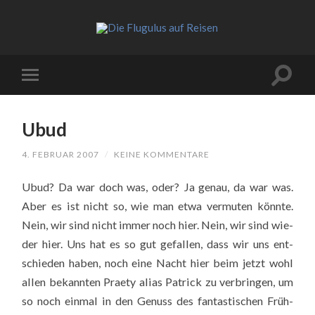
Ubud
4. FEBRUAR 2007
/
KEINE KOMMENTARE
Ubud? Da war doch was, oder? Ja genau, da war was.
Aber es ist nicht so, wie man etwa ver­mu­ten könn­te.
Nein, wir sind nicht immer noch hier. Nein, wir sind wie­
der hier. Uns hat es so gut gefal­len, dass wir uns ent­
schie­den haben, noch eine Nacht hier beim jetzt wohl
allen bekann­ten Pra­e­ty ali­as Patrick zu ver­brin­gen, um
so noch ein­mal in den Genuss des fan­tas­ti­schen Früh­