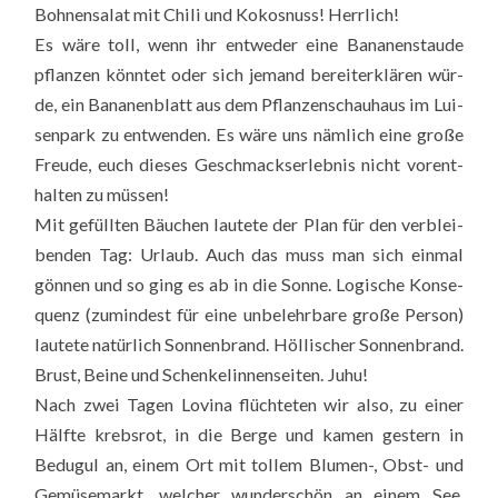
Boh­nen­sa­lat mit Chi­li und Kokos­nuss! Herr­lich!
Es wäre toll, wenn ihr ent­we­der eine Bana­nen­stau­de
pflan­zen könn­tet oder sich jemand bereit­er­klä­ren wür­
de, ein Bana­nen­blatt aus dem Pflan­zen­schau­haus im Lui­
sen­park zu ent­wen­den. Es wäre uns näm­lich eine gro­ße
Freu­de, euch die­ses Geschmacks­er­leb­nis nicht vor­ent­
hal­ten zu müs­sen!
Mit gefüll­ten Bäu­chen lau­te­te der Plan für den ver­blei­
ben­den Tag: Urlaub. Auch das muss man sich ein­mal
gön­nen und so ging es ab in die Son­ne. Logi­sche Kon­se­
quenz (zumin­dest für eine unbe­lehr­ba­re gro­ße Per­son)
lau­te­te natür­lich Son­nen­brand. Höl­li­scher Son­nen­brand.
Brust, Bei­ne und Schen­ke­lin­nen­sei­ten. Juhu!
Nach zwei Tagen Lovina flüch­te­ten wir also, zu einer
Hälf­te krebs­rot, in die Ber­ge und kamen ges­tern in
Bedu­gul an, einem Ort mit tol­lem Blu­men-, Obst- und
Gemü­se­markt, wel­cher wun­der­schön an einem See,