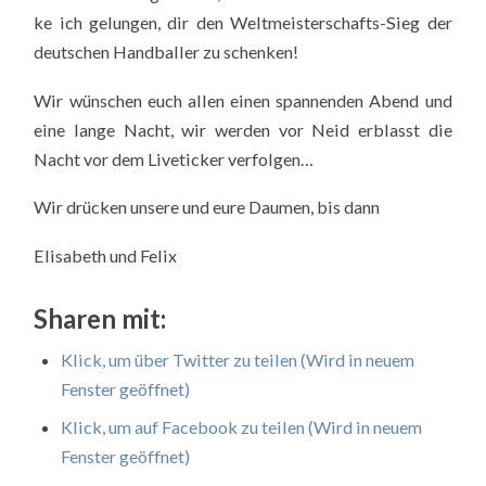
ke ich gelun­gen, dir den Welt­meis­ter­schafts-Sieg der
deut­schen Hand­bal­ler zu schen­ken!
Wir wün­schen euch allen einen span­nen­den Abend und
eine lan­ge Nacht, wir wer­den vor Neid erblasst die
Nacht vor dem Live­ti­cker ver­fol­gen…
Wir drü­cken unse­re und eure Dau­men, bis dann
Eli­sa­beth und Felix
Sharen mit:
Klick, um über Twit­ter zu tei­len (Wird in neu­em
Fens­ter geöff­net)
Klick, um auf Face­book zu tei­len (Wird in neu­em
Fens­ter geöff­net)