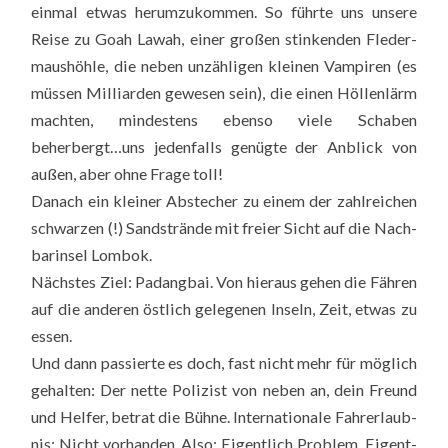
ein­mal etwas her­um­zu­kom­men. So führ­te uns unse­re
Rei­se zu Goah Lawah, einer gro­ßen stin­ken­den Fle­der­
maus­höh­le, die neben unzäh­li­gen klei­nen Vam­pi­ren (es
müs­sen Mil­li­ar­den gewe­sen sein), die einen Höl­len­lärm
mach­ten, min­des­tens eben­so vie­le Scha­ben
beherbergt…uns jeden­falls genüg­te der Anblick von
außen, aber ohne Fra­ge toll!
Danach ein klei­ner Abste­cher zu einem der zahl­rei­chen
schwar­zen (!) Sand­strän­de mit frei­er Sicht auf die Nach­
bar­in­sel Lom­bok.
Nächs­tes Ziel: Pad­ang­bai. Von hier­aus gehen die Fäh­ren
auf die ande­ren öst­lich gele­ge­nen Inseln, Zeit, etwas zu
essen.
Und dann pas­sier­te es doch, fast nicht mehr für mög­lich
gehal­ten: Der net­te Poli­zist von neben an, dein Freund
und Hel­fer, betrat die Büh­ne. Inter­na­tio­na­le Fahr­erlaub­
nis: Nicht vor­han­den. Also: Eigent­lich Pro­blem. Eigent­