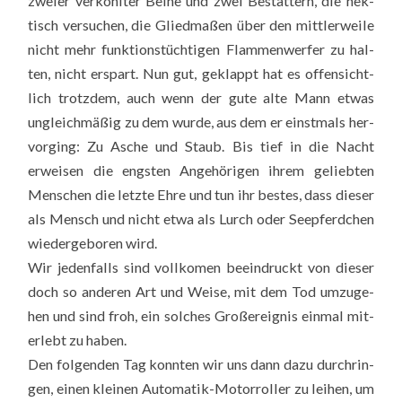
zwei­er ver­kohl­ter Bei­ne und zwei Bestat­tern, die hek­
tisch ver­su­chen, die Glied­ma­ßen über den mitt­ler­wei­le
nicht mehr funk­ti­ons­tüch­ti­gen Flam­men­wer­fer zu hal­
ten, nicht erspart. Nun gut, geklappt hat es offen­sicht­
lich trotz­dem, auch wenn der gute alte Mann etwas
ungleich­mä­ßig zu dem wur­de, aus dem er einst­mals her­
vor­ging: Zu Asche und Staub. Bis tief in die Nacht
erwei­sen die engs­ten Ange­hö­ri­gen ihrem gelieb­ten
Men­schen die letz­te Ehre und tun ihr bes­tes, dass die­ser
als Mensch und nicht etwa als Lurch oder See­pferd­chen
wie­der­ge­bo­ren wird.
Wir jeden­falls sind voll­ko­men beein­druckt von die­ser
doch so ande­ren Art und Wei­se, mit dem Tod umzu­ge­
hen und sind froh, ein sol­ches Groß­ereig­nis ein­mal mit­
er­lebt zu haben.
Den fol­gen­den Tag konn­ten wir uns dann dazu durch­rin­
gen, einen klei­nen Auto­ma­tik-Motor­rol­ler zu lei­hen, um