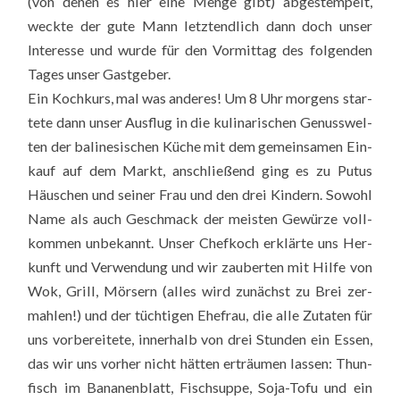
(von denen es hier eine Men­ge gibt) abge­stem­pelt,
weck­te der gute Mann letzt­end­lich dann doch unser
Inter­es­se und wur­de für den Vor­mit­tag des fol­gen­den
Tages unser Gast­ge­ber.
Ein Koch­kurs, mal was ande­res! Um 8 Uhr mor­gens star­
te­te dann unser Aus­flug in die kuli­na­ri­schen Genuss­wel­
ten der bali­ne­si­schen Küche mit dem gemein­sa­men Ein­
kauf auf dem Markt, anschlie­ßend ging es zu Putus
Häus­chen und sei­ner Frau und den drei Kin­dern. Sowohl
Name als auch Geschmack der meis­ten Gewür­ze voll­
kom­men unbe­kannt. Unser Chef­koch erklär­te uns Her­
kunft und Ver­wen­dung und wir zau­ber­ten mit Hil­fe von
Wok, Grill, Mör­sern (alles wird zunächst zu Brei zer­
mah­len!) und der tüch­ti­gen Ehe­frau, die alle Zuta­ten für
uns vor­be­rei­te­te, inner­halb von drei Stun­den ein Essen,
das wir uns vor­her nicht hät­ten erträu­men las­sen: Thun­
fisch im Bana­nen­blatt, Fisch­sup­pe, Soja-Tofu und ein