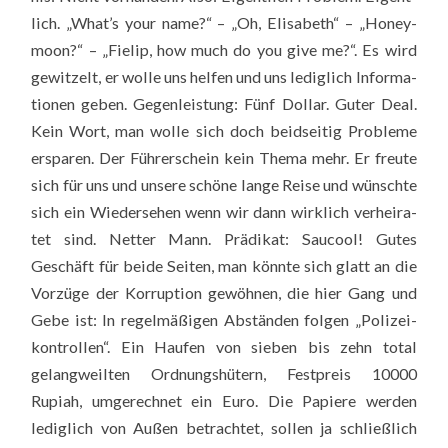
lich. „What’s your name?“ – „Oh, Eli­sa­beth“ – „Honey­
moon?“ – „Fie­lip, how much do you give me?“. Es wird
gewit­zelt, er wol­le uns hel­fen und uns ledig­lich Infor­ma­
tio­nen geben. Gegen­leis­tung: Fünf Dol­lar. Guter Deal.
Kein Wort, man wol­le sich doch beid­sei­tig Pro­ble­me
erspa­ren. Der Füh­rer­schein kein The­ma mehr. Er freu­te
sich für uns und unse­re schö­ne lan­ge Rei­se und wünsch­te
sich ein Wie­der­se­hen wenn wir dann wirk­lich ver­hei­ra­
tet sind. Net­ter Mann. Prä­di­kat: Sau­cool! Gutes
Geschäft für bei­de Sei­ten, man könn­te sich glatt an die
Vor­zü­ge der Kor­rup­ti­on gewöh­nen, die hier Gang und
Gebe ist: In regel­mä­ßi­gen Abstän­den fol­gen „Poli­zei­
kon­trol­len“. Ein Hau­fen von sie­ben bis zehn total
gelang­weil­ten Ord­nungs­hü­tern, Fest­preis 10000
Rupiah, umge­rech­net ein Euro. Die Papie­re wer­den
ledig­lich von Außen betrach­tet, sol­len ja schließ­lich