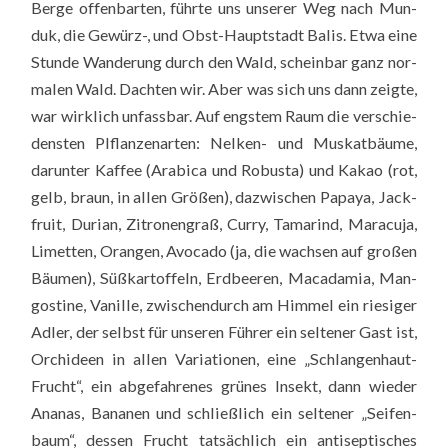
Ber­ge offen­bar­ten, führ­te uns unse­rer Weg nach Mun­
duk, die Gewürz-, und Obst-Haupt­stadt Balis. Etwa eine
Stun­de Wan­de­rung durch den Wald, schein­bar ganz nor­
ma­len Wald. Dach­ten wir. Aber was sich uns dann zeig­te,
war wirk­lich unfass­bar. Auf engs­tem Raum die ver­schie­
dens­ten Plflan­zen­ar­ten: Nel­ken- und Mus­kat­bäu­me,
dar­un­ter Kaf­fee (Ara­bi­ca und Robus­ta) und Kakao (rot,
gelb, braun, in allen Grö­ßen), dazwi­schen Papa­ya, Jack­
fruit, Duri­an, Zitro­nen­graß, Cur­ry, Tama­rind, Mara­cu­ja,
Limet­ten, Oran­gen, Avo­ca­do (ja, die wach­sen auf gro­ßen
Bäu­men), Süß­kar­tof­feln, Erd­bee­ren, Maca­da­mia, Man­
gos­ti­ne, Vanil­le, zwi­schen­durch am Him­mel ein rie­si­ger
Adler, der selbst für unse­ren Füh­rer ein sel­te­ner Gast ist,
Orchi­de­en in allen Varia­tio­nen, eine „Schlan­gen­haut-
Frucht“, ein abge­fah­re­nes grü­nes Insekt, dann wie­der
Ana­nas, Bana­nen und schließ­lich ein sel­te­ner „Sei­fen­
baum“, des­sen Frucht tat­säch­lich ein anti­sep­ti­sches