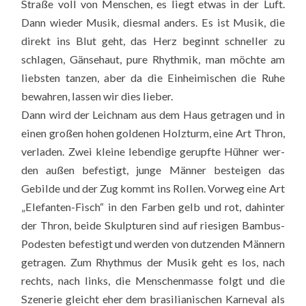
Stra­ße voll von Men­schen, es liegt etwas in der Luft.
Dann wie­der Musik, dies­mal anders. Es ist Musik, die
direkt ins Blut geht, das Herz beginnt schnel­ler zu
schla­gen, Gän­se­haut, pure Rhyth­mik, man möch­te am
liebs­ten tan­zen, aber da die Ein­hei­mi­schen die Ruhe
bewah­ren, las­sen wir dies lie­ber.
Dann wird der Leich­nam aus dem Haus getra­gen und in
einen gro­ßen hohen gol­de­nen Holz­turm, eine Art Thron,
ver­la­den. Zwei klei­ne leben­di­ge gerupf­te Hüh­ner wer­
den außen befes­tigt, jun­ge Män­ner bestei­gen das
Gebil­de und der Zug kommt ins Rol­len. Vor­weg eine Art
„Ele­fan­ten-Fisch“ in den Far­ben gelb und rot, dahin­ter
der Thron, bei­de Skulp­tu­ren sind auf rie­si­gen Bam­bus-
Podes­ten befes­tigt und wer­den von dut­zen­den Män­nern
getra­gen. Zum Rhyth­mus der Musik geht es los, nach
rechts, nach links, die Men­schen­mas­se folgt und die
Sze­ne­rie gleicht eher dem bra­si­lia­ni­schen Kar­ne­val als