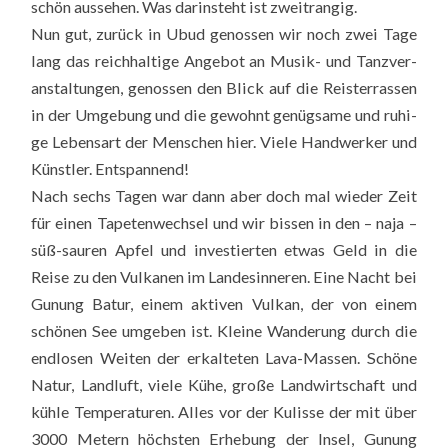
schön aus­se­hen. Was dar­in­steht ist zweit­ran­gig.
Nun gut, zurück in Ubud genos­sen wir noch zwei Tage
lang das reich­hal­ti­ge Ange­bot an Musik- und Tanz­ver­
an­stal­tun­gen, genos­sen den Blick auf die Reis­terras­sen
in der Umge­bung und die gewohnt genüg­sa­me und ruhi­
ge Lebens­art der Men­schen hier. Vie­le Hand­wer­ker und
Künst­ler. Ent­span­nend!
Nach sechs Tagen war dann aber doch mal wie­der Zeit
für einen Tape­ten­wech­sel und wir bis­sen in den – naja –
süß-sau­ren Apfel und inves­tier­ten etwas Geld in die
Rei­se zu den Vul­ka­nen im Lan­des­in­ne­ren. Eine Nacht bei
Gunung Batur, einem akti­ven Vul­kan, der von einem
schö­nen See umge­ben ist. Klei­ne Wan­de­rung durch die
end­lo­sen Wei­ten der erkal­te­ten Lava-Mas­sen. Schö­ne
Natur, Land­luft, vie­le Kühe, gro­ße Land­wirt­schaft und
küh­le Tem­pe­ra­tu­ren. Alles vor der Kulis­se der mit über
3000 Metern höchs­ten Erhe­bung der Insel, Gunung